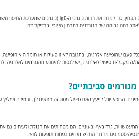
במקום תבחין עורי, יש מקרים שבהם הרופא ימליץ על בדיקת דם במקום תבחין, כדי למדוד את רמות נוגדני ה-IgE (נוגדנים שמ
לאתר רמה גבוהה של הנוגדנים בתבחין העורי ובבדיקת דם.
כל פעם שהופיעה אלרגיה, ובתגובה לאיזו פעילות או חומר היא הופיעה.
ת/ה מקבל/ת טיפול לאלרגיה, יש לנסות להימנע מהגורמים לאלרגיה ול
מגורמים סביבתיים?
ים. הרופא יוכל לייעץ האם טיפול מסוג זה מתאים לך, ובמידה וימליץ 
התעטשויות, גרד באף ובעיניים. הם מפחיתים את הנזלת ולעיתים גם את
אנטיהיסטמינים מהדור החדש מלווים בפחות תופעות לוואי.