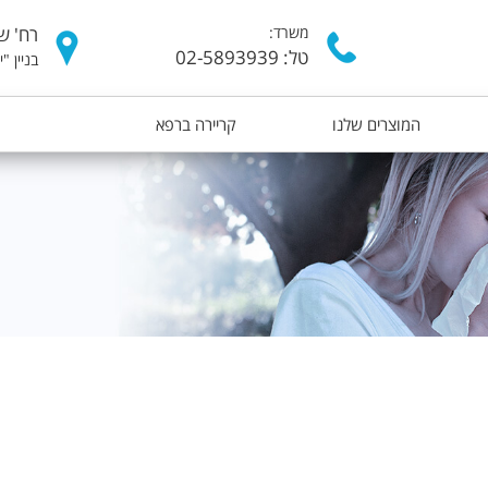
דילוג
משרד:
רח' של
לתוכן
טל: 02-5893939
בניין "
העיקרי
המוצרים שלנו
קריירה ברפא