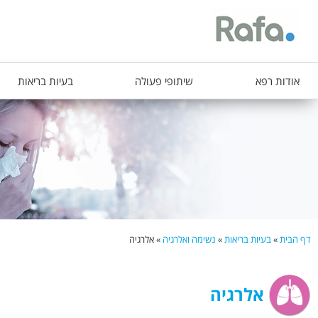
ת
אודות רפא
שיתופי פעולה
בעיות בריאות
פ
ר
י
ט
ר
א
ש
דף הבית
»
בעיות בריאות
»
נשימה ואלרגיה
»
אלרגיה
י
הינך
נמצא
אלרגיה
כאן