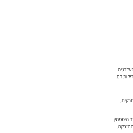
האלרגיה
יקות דם.
רקים,
 היסטמין