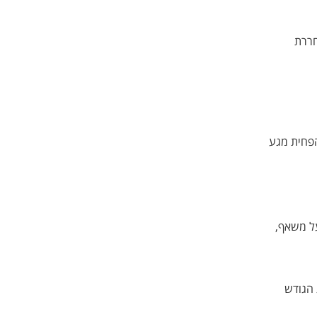
ערכת החיסון משחררת
הפחית מגע
על משאף,
 הגודש