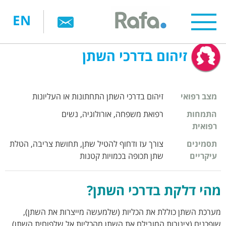
דילוג
EN
לתוכן
העיקרי
זיהום בדרכי השתן
מצב רפואי
זיהום בדרכי השתן התחתונות או העליונות
התמחות
רפואת משפחה, אורולוגיה, נשים
רפואית
תסמינים
צורך עז ודחוף להטיל שתן, תחושת צריבה, הטלת
עיקריים
שתן תכופה בכמויות קטנות
מהי דלקת בדרכי השתן?
מערכת השתן כוללת את הכליות (שלמעשה מייצרות את השתן),
שופכנים (צינורות המובילם את השתן מהכליות אל שלפוחית השתן),