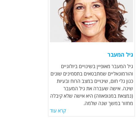
י
ל
-
ה
מ
גיל המעבר
ע
גיל המעבר מאופיין בשינויים ביולוגיים
והורמונאליים שמתבטאים בתסמינים שונים
ב
כגון גלי חום, שינויים במצב הרוח ובעיות
ר
שינה. אישה שעברה את גיל המעבר
(נמצאת במנופאוזה) היא אישה שלא קיבלה
.
מחזור במשך שנה שלמה.
קרא עוד
j
p
g