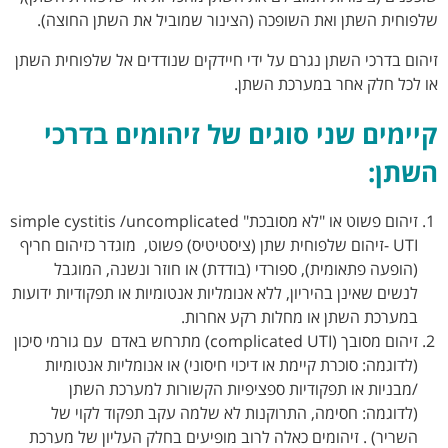
שלפוחית השתן ואת השופכה (הצינור שמוביל את השתן החוצה).
זיהום בדרכי השתן נגרם על ידי חיידקים שנודדים אל שלפוחית השתן
או לכל חלק אחר במערכת השתן.
קיימים שני סוגים של זיהומים בדרכי
השתן:
זיהום פשוט או "לא מסובכת" simple cystitis /uncomplicated
UTI -זיהום שלפוחית שתן (ציסטיטיס) פשוט, מוגדר כזיהום חריף
(הופעה פתאומית), ספורדי (בודדת) או חוזר ונשנה, המוגבל
לנשים שאינן בהיריון, ללא אנומליות אנטומיות או תפקודיות ידועות
במערכת השתן או מחלות רקע אחרות.
זיהום מסובך (complicated UTI) מתרחש באדם עם גורמי סיכון
(לדוגמה: סוכרת קיימת או דיכוי חיסוני) או אנומליות אנטומיות
/מבניות או תפקודיות ספציפיות הקשורות למערכת השתן
(לדוגמה: חסימה, התרוקנות לא שלמה עקב תפקוד לקוי של
השריר) . זיהומים כאלה לרוב מופיעים בחלק העליון של מערכת