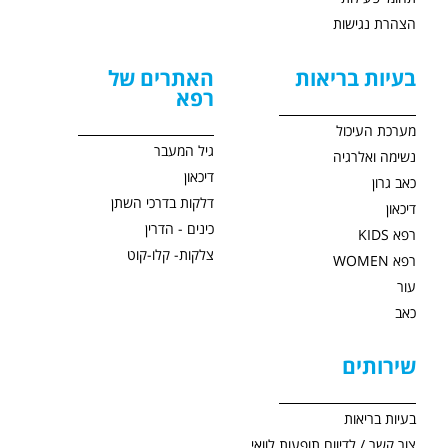
הצהרת נגישות
בעיות בריאות
האתרים של
רפא
מערכת העיכול
גיל המעבר
נשימה ואלרגיה
דיכאון
כאב גרון
דלקות בדרכי השתן
דיכאון
כינים - הדרין
רפא KIDS
צלקות- קלו-קוט
רפא WOMEN
עור
כאב
שירותים
בעיות בריאות
צור קשר / לדיווח תופעות לוואי