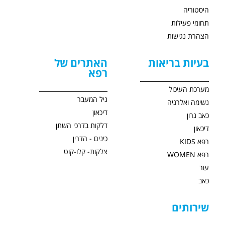
היסטוריה
תחומי פעילות
הצהרת נגישות
בעיות בריאות
האתרים של
רפא
מערכת העיכול
גיל המעבר
נשימה ואלרגיה
דיכאון
כאב גרון
דלקות בדרכי השתן
דיכאון
כינים - הדרין
רפא KIDS
צלקות- קלו-קוט
רפא WOMEN
עור
כאב
שירותים