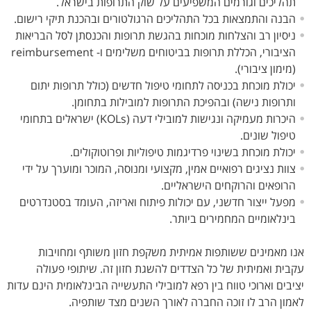
תהליכים וגורמים המשפיעים על שוק התרופות בישראל.
הבנה והתמצאות בכל התהליכים הרגולטורים ובהכנת תיקי רישום.
ניסיון רב והצלחות מוכחות בהגשת תרופות והכנסתן לסל הבריאות
הציבורי, הכללת תרופות בביטוחים משלימים ו- reimbursement
(מימון ציבורי).
יכולת מוכחת בכניסה לתחומי טיפול חדשים (כולל תרופות יתום
ותרופות נישה) ובהפיכת התרופות למובילות בתחומן.
היכרות מעמיקה ונגישות למובילי דעה (KOLs) ישראלים בתחומי
טיפול שונים.
יכולת מוכחת בשינוי פרדיגמות טיפוליות ופרוטוקולים.
צוות נציגים רפואיים אמין, מקצועי ומנוסה, המוכר ומוערך על ידי
הרופאים והרוקחים הישראליים.
מפעל ייצור חדשני, עם יכולות פיתוח ואריזה, העומד בסטנדרטים
בינלאומיים המחמירים ביותר.
אנו מאמינים ששותפות אמיתית משקפת חזון משותף ומחויבות
עקבית ואמיתית של כל הצדדים להשגת חזון זה. שיתופי פעולה
יציבים וארוכי טווח בין רפא למובילי התעשייה הבינלאומית הינם עדות
לאמון הרב לו זוכה החברה לאורך השנים מצד שותפיה.