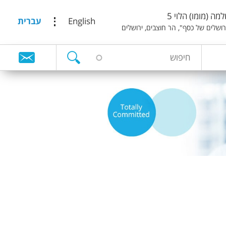
מה (מומו) הלוי 5
English
עברית
ירושלים של כסף", הר חוצבים, ירושלים
ח
ט
י
פ
ו
ו
ש
פ
ס
ח
י
פ
ו
ש