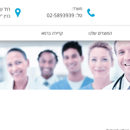
דילוג
משרד:
רח' של
לתוכן
טל: 02-5893939
בניין "
העיקרי
המוצרים שלנו
קריירה ברפא