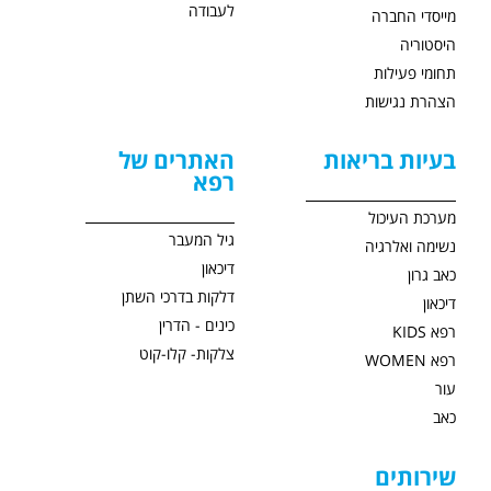
לעבודה
מייסדי החברה
היסטוריה
תחומי פעילות
הצהרת נגישות
בעיות בריאות
האתרים של
רפא
מערכת העיכול
גיל המעבר
נשימה ואלרגיה
דיכאון
כאב גרון
דלקות בדרכי השתן
דיכאון
כינים - הדרין
רפא KIDS
צלקות- קלו-קוט
רפא WOMEN
עור
כאב
שירותים