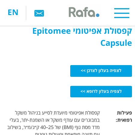
דילוג
EN
לתוכן
העיקרי
קפסולת אפיטומי Epitomee
Capsule
לצפיה בעלון לצרכן >>
לצפיה בעלון לרופא >>
פעילות
קפסולת אפיטומי מיועדת לסייע בניהול משקל
רפואית:
במבוגרים עם עודף משקל או השמנת-יתר, בעלי
מדד מסת גוף (BMI) של 25–40 ק״ג/מ״ר, בשילוב
עם תזונה מותאמת ופעילות גופנית.