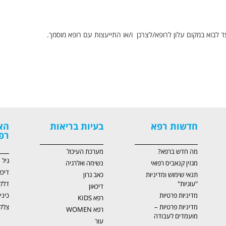
ד לבוא במקום עלון לרופא/לצרכן ו/או התייעצות עם רופא מוסמך.
חדשות רפא
בעיות בריאות
הא
רפ
מה חדש ברפא?
מערכת העיכול
גיל
מגזין קנאביס רפואי
נשימה ואלרגיה
דיכא
תנאי שימוש ומדיניות
כאב גרון
"עוגיות"
דלק
דיכאון
מדיניות פרטיות
כיני
רפא KIDS
מדיניות פרטיות –
צלקו
רפא WOMEN
מועמדים לעבודה
עור