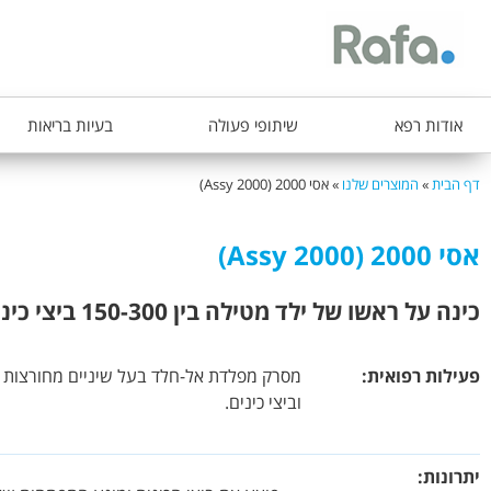
ת
אודות רפא
שיתופי פעולה
בעיות בריאות
פ
ר
דף הבית
»
המוצרים שלנו
»
אסי 2000 (Assy 2000)
הינך
י
נמצא
ט
אסי 2000 (Assy 2000)
כאן
ר
א
כינה על ראשו של ילד מטילה בין 150-300 ביצי כינים. חשוב להשלים את הטיפול באמצעות מסרק אסי 2000 שישמיד את ביצי הכינים וימנע מהן לבקוע
ש
י
פעילות רפואית:
מסרק מפלדת אל-חלד בעל שיניים מחורצות - כ
וביצי כינים.
יתרונות