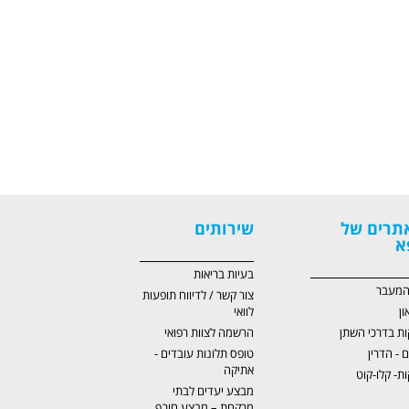
תרים של
שירותים
א
בעיות בריאות
 המעבר
צור קשר / לדיווח תופעות
ון
לוואי
ות בדרכי השתן
הרשמה לצוות רפואי
ם - הדרין
טופס תלונות עובדים -
אתיקה
ת- קלו-קוט
מבצע יעדים לבתי
מרקחת – מבצע חורף