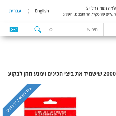
מה (מומו) הלוי 5
English
עברית
ירושלים של כסף", הר חוצבים, ירושלים
ח
ט
י
פ
ו
ו
ש
פ
ס
ח
י
פ
ציוד רפואי / תמרוקים
ו
ש