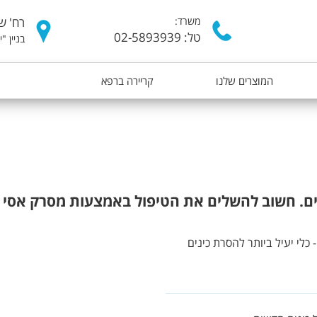
דילוג
משרד:
רח' של
לתוכן
טל: 02-5893939
בניין "
העיקרי
המוצרים שלנו
קריירה ברפא
לי יעיל ביותר להסרת כינים