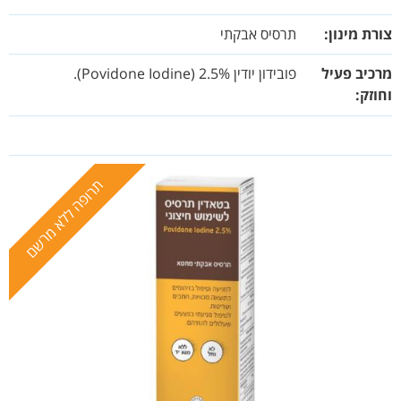
צורת מינון:
תרסיס אבקתי
מרכיב פעיל
פובידון יודין 2.5% (Povidone Iodine).
וחוזק:
תרופה ללא מרשם
תרופה ללא מרשם