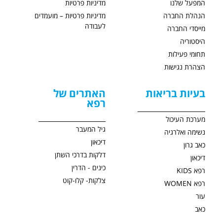
המפעל שלנו
מדיניות פרטיות
הנהלת החברה
מדיניות פרטיות – מועמדים
לעבודה
מייסדי החברה
היסטוריה
תחומי פעילות
הצהרת נגישות
בעיות בריאות
האתרים של
רפא
מערכת העיכול
גיל המעבר
נשימה ואלרגיה
דיכאון
כאב גרון
דלקות בדרכי השתן
דיכאון
כינים - הדרין
רפא KIDS
צלקות- קלו-קוט
רפא WOMEN
עור
כאב