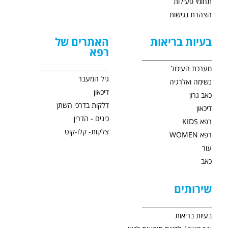
תחומי פעילות
הצהרת נגישות
בעיות בריאות
האתרים של
רפא
מערכת העיכול
גיל המעבר
נשימה ואלרגיה
דיכאון
כאב גרון
דלקות בדרכי השתן
דיכאון
כינים - הדרין
רפא KIDS
צלקות- קלו-קוט
רפא WOMEN
עור
כאב
שירותים
בעיות בריאות