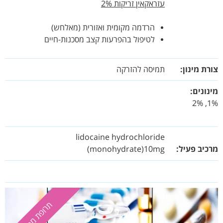
עזראקאין זריקות 2%
הרדמה מקומית ואזורית (מאלחש)
לטיפול בהפרעות קצב מסכנות-חיים
צורת מינון:
תמיסה להזרקה
מינונים:
1%, 2%
lidocaine hydrochloride
מרכיב פעיל:
(monohydrate)10mg
תרופת מרשם
תרופת מרשם