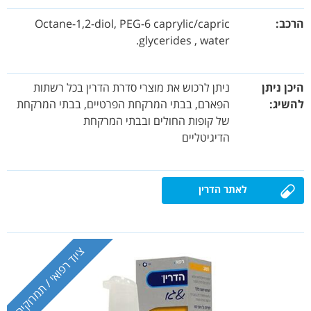
הרכב
Octane-1,2-diol, PEG-6 caprylic/capric
glycerides , water.
היכן ניתן
ניתן לרכוש את מוצרי סדרת הדרין בכל רשתות
להשיג
הפארם, בבתי המרקחת הפרטיים, בבתי המרקחת
של קופות החולים ובבתי המרקחת
הדיגיטליים
לאתר הדרין
ציוד רפואי / תמרוקים
ציוד רפואי / תמרוקים