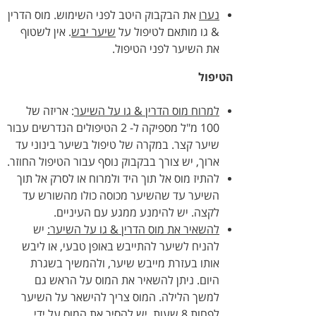
נערו
את הבקבוק היטב לפני השימוש. מוס הדרין
& גו מותאם לטיפול על
שיער יבש
. אין לשטוף
את השיער לפני הטיפול.
הטיפול
למרוח מוס הדרין & גו על השיער
: אריזה של
100 מ"ל מספיקה ל- 2 הטיפולים הנדרשים עבור
שיער קצר. במקרה של טיפול בשיער בינוני עד
ארוך, יש צורך בבקבוק נוסף עבור הטיפול החוזר.
להתיז מוס אל תוך היד ולמרוח או לסרק אל תוך
השיער עד שהשיער מכוסה כולו מהשורש עד
לקצה. יש להימנע ממגע עם העיניים.
להשאיר את מוס הדרין & גו על השיער:
יש
להניח לשיער להתייבש באופן טבעי, או ליבש
אותו בעזרת מייבש שיער, ולהמשיך בשגרת
היום. ניתן להשאיר את המוס על הראש גם
למשך הלילה. המוס צריך להישאר על השיער
לפחות 8 שעות. יש להסיר את המוס על ידי