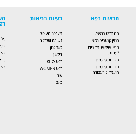
חדשות רפא
בעיות בריאות
הא
רפ
מה חדש ברפא?
מערכת העיכול
גיל
מגזין קנאביס רפואי
נשימה ואלרגיה
דיכא
תנאי שימוש ומדיניות
כאב גרון
"עוגיות"
דלק
דיכאון
מדיניות פרטיות
כיני
רפא KIDS
מדיניות פרטיות –
צלקו
רפא WOMEN
מועמדים לעבודה
עור
כאב