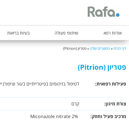
ת
אודות רפא
שיתופי פעולה
בעיות בריאות
פ
ר
דף הבית
»
המוצרים שלנו
»
פטריון (Pitrion)
הינך
י
נמצא
ט
פטריון (Pitrion)
כאן
ר
א
פעילות רפואית:
לטיפול בזיהומים בפיטרייתיים בעור וציפורניי
ש
י
צורת מינון:
קרם
מרכיב פעיל וחוזק:
2% Miconazole nitrate