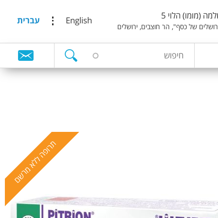
מה (מומו) הלוי 5
English
עברית
ירושלים של כסף", הר חוצבים, ירושלים
ח
ט
י
פ
ו
ו
ש
פ
ס
ח
י
תרופה ללא מרשם
פ
ו
ש