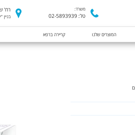
דילוג
משרד:
רח' של
לתוכן
טל: 02-5893939
בניין "
העיקרי
המוצרים שלנו
קריירה ברפא
ם