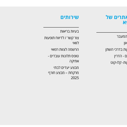
תרים של
שירותים
א
בעיות בריאות
 המעבר
צור קשר / לדיווח תופעות
ון
לוואי
ות בדרכי השתן
הרשמה לצוות רפואי
ם - הדרין
טופס תלונות עובדים -
אתיקה
ת- קלו-קוט
מבצע יעדים לבתי
מרקחת – מבצע חורף
2025