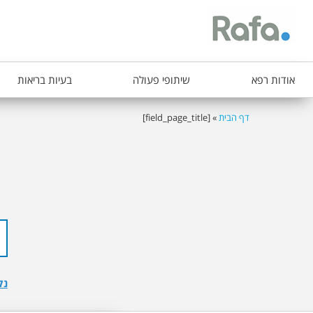
ת
אודות רפא
שיתופי פעולה
בעיות בריאות
פ
ר
דף הבית
»
[field_page_title]
הינך
י
נמצא
ט
כאן
ר
א
ש
י