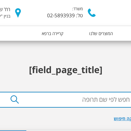
דילוג
משרד:
רח' של
לתוכן
טל: 02-5893939
בניין "
העיקרי
המוצרים שלנו
קריירה ברפא
[field_page_title]