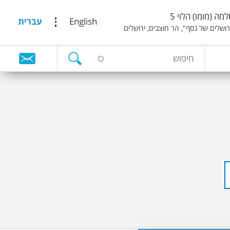
מה (מומו) הלוי 5
English
עברית
ירושלים של כסף", הר חוצבים, ירושלים
ח
ט
י
פ
ו
ו
ש
פ
ס
ח
י
פ
ו
ש