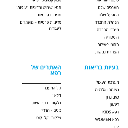
טופס דיווח אתי
מגזין קנאביס רפואי
הערכים שלנו
תנאי שימוש ומדיניות "עוגיות"
המפעל שלנו
מדיניות פרטיות
הנהלת החברה
מדיניות פרטיות – מועמדים
לעבודה
מייסדי החברה
היסטוריה
תחומי פעילות
הצהרת נגישות
בעיות בריאות
האתרים של
רפא
מערכת העיכול
גיל המעבר
נשימה ואלרגיה
דיכאון
כאב גרון
דלקות בדרכי השתן
דיכאון
כינים - הדרין
רפא KIDS
צלקות- קלו-קוט
רפא WOMEN
עור