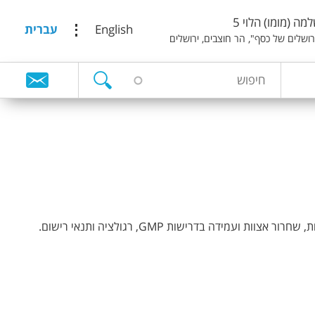
מה (מומו) הלוי 5
English
עברית
ירושלים של כסף", הר חוצבים, ירושלים
ח
ט
י
פ
ו
ו
ש
פ
ס
ח
י
פ
ו
ש