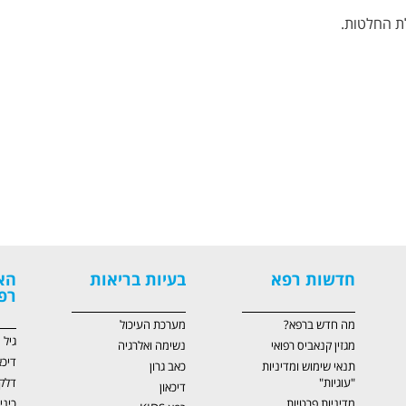
לת החלטות.
חדשות רפא
בעיות בריאות
הא
רפ
מה חדש ברפא?
מערכת העיכול
גיל
מגזין קנאביס רפואי
נשימה ואלרגיה
דיכא
תנאי שימוש ומדיניות
כאב גרון
"עוגיות"
דלק
דיכאון
מדיניות פרטיות
כיני