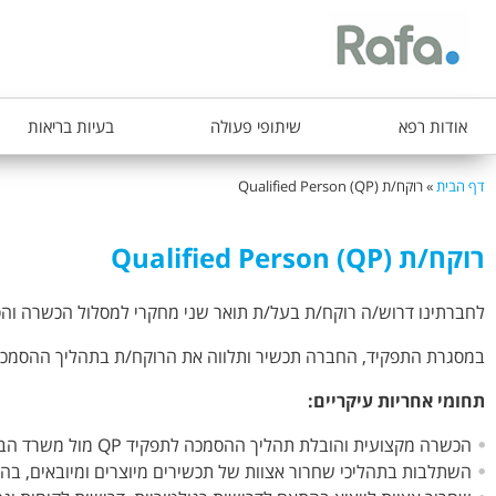
ת
אודות רפא
שיתופי פעולה
בעיות בריאות
פ
ר
דף הבית
»
רוקח/ת Qualified Person (QP)
הינך
י
נמצא
ט
רוקח/ת Qualified Person (QP)
כאן
ר
א
לחברתינו דרוש/ה רוקח/ת בעל/ת תואר שני מחקרי למסלול הכשרה והסמכה לתפקיד on - QP
ש
במסגרת התפקיד, החברה תכשיר ותלווה את הרוקח/ת בתהליך ההסמכה לתפקיד QP מול משרד הבריאות, תוך השתלבות בפעילות הבטחת איכות, שחרור אצוות ועמידה בדרישות GMP
י
תחומי אחריות עיקריים
:
הכשרה מקצועית והובלת תהליך ההסמכה לתפקיד QP מול משרד הבריאות.
השתלבות בתהליכי שחרור אצוות של תכשירים מיוצרים ומיובאים, בהתאם לתנאי הר