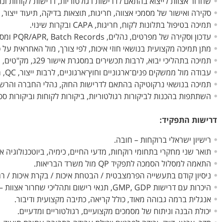
שחרור אצוות לייצוא בהתאם לדרישות רגולטוריות, דרישות לקוחות ונ
סקירה ואישור של מסמכי אצווה, חריגות, תוצאות בדיקה, תיעוד ייצו
תמיכה בטיפול בתלונות לקוח, חריגות, CAPA ובקרות שינוי.
עדכון וסקירה של מפרטים, נהלים, PQR/APR, Batch Records ומסמכי איכות נוספים.
מתן תמיכה מקצועית בנושאי חוזי איכות, לפי צורך, מול האחראית על כת
תמיכה בתהליכי יבוא, לרבות תכשירים במסגרת אישור 29ג, מק"טים, עצי מוצר ונתונים במערכת ERP.
עבודה מול ממשקים פנים־ארגוניים וחוץ־ארגוניים, לרבות ייצור, QC, רגולציה, רכש, לוגיסטיקה, ספקים, לקוחות ורשויות.
תמיכה בנושאי נרקוטיקה בהתאם לדרישות החוק, נהלי החברה והרש
השתתפות בהכנות לביקורות רגולטוריות, ביקורות לקוחות וביקורות ספק
דרישות התפקיד
:
רישיון ישראלי ברוקחות – חובה.
תואר שני מחקרי בתחומי רוקחות, מדעי החיים, כימיה, ביוטכנולוגיה 
התאמה למסלול הסמכה לתפקיד QP מול משרד הבריאות.
ניסיון קודם בתעשייה הפרמצבטית / הבטחת איכות / בקרת איכות / רג
היכרות עם דרישות GMP, GDP, תנאי רישום ותהליכי שחרור אצוות – יתרון.
אנגלית ברמה גבוהה מאוד, כולל קריאה, כתיבה מקצועית ודיבור.
יכולת הבנה וניתוח של מסמכים מקצועיים, רגולטוריים ומדעיים.