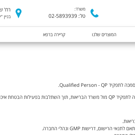
דילוג
משרד:
רח' של
לתוכן
טל: 02-5893939
בניין "
העיקרי
המוצרים שלנו
קריירה ברפא
Qualified Pers.
, רגולציה ותנאי רישום.
ישום, דרישות GMP ונהלי החברה.