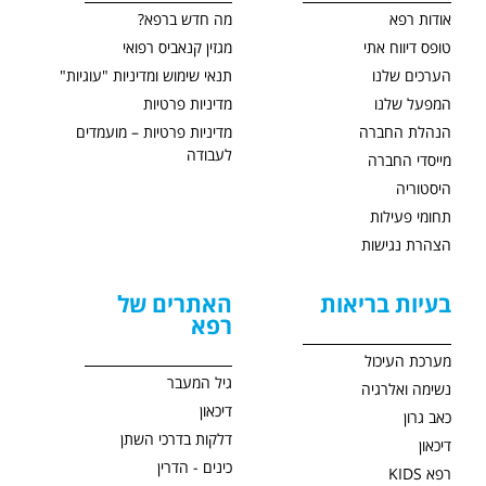
אודות רפא
מה חדש ברפא?
טופס דיווח אתי
מגזין קנאביס רפואי
הערכים שלנו
תנאי שימוש ומדיניות "עוגיות"
המפעל שלנו
מדיניות פרטיות
הנהלת החברה
מדיניות פרטיות – מועמדים
לעבודה
מייסדי החברה
היסטוריה
תחומי פעילות
הצהרת נגישות
בעיות בריאות
האתרים של
רפא
מערכת העיכול
גיל המעבר
נשימה ואלרגיה
דיכאון
כאב גרון
דלקות בדרכי השתן
דיכאון
כינים - הדרין
רפא KIDS