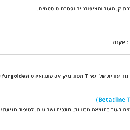
רתיק, העור והציפורניים ופטרת סיסטמית.
ן: אקנה
שלב IA ו-IB אשר קיבלו טיפול עורי קודם.
ים בעור כתוצאה מכוויות, חתכים ושריטות. לטיפול מניעתי 