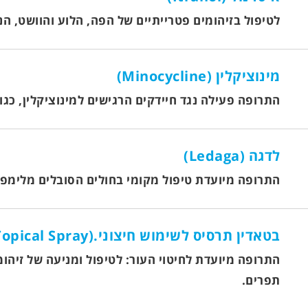
לטיפול בזיהומים פטרייתיים של הפה, הלוע והוושט, הנ
מינוציקלין (Minocycline)
התרופה פעילה נגד חיידקים הרגישים למינוציקלין, כגו
לדגה (Ledaga)
התרופה מיועדת טיפול מקומי בחולים הסובלים מלימפומה עורית של תאי T מסוג מיקוזיס פונגואידס (mycosis fungoides) 
בטאדין תרסיס לשימוש חיצוני.(Betadine Topical Spray)
התרופה מיועדת לחיטוי העור: לטיפול ומניעה של זיהומ
תפרים.