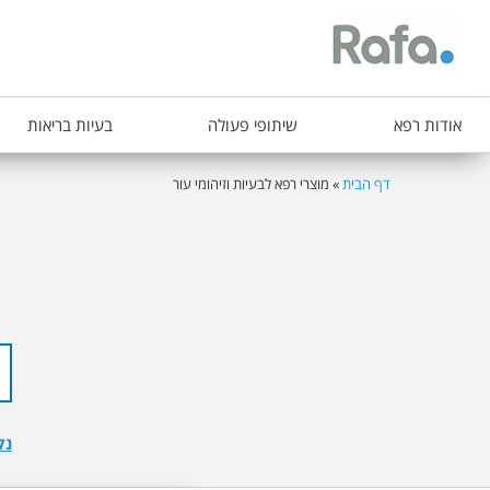
ת
אודות רפא
שיתופי פעולה
בעיות בריאות
פ
ר
דף הבית
»
מוצרי רפא לבעיות וזיהומי עור
הינך
י
נמצא
ט
כאן
ר
א
ש
י