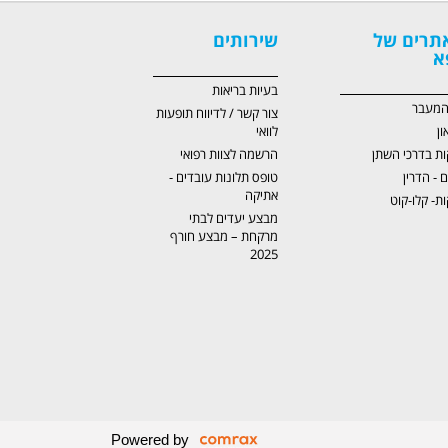
תרים של
שירותים
א
בעיות בריאות
 המעבר
צור קשר / לדיווח תופעות
ון
לוואי
ות בדרכי השתן
הרשמה לצוות רפואי
ם - הדרין
טופס תלונות עובדים -
אתיקה
ת- קלו-קוט
מבצע יעדים לבתי
מרקחת – מבצע חורף
2025
Powered by