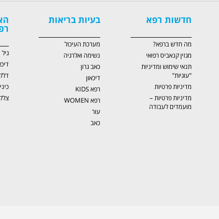
חדשות רפא
בעיות בריאות
הא
רפ
מה חדש ברפא?
מערכת העיכול
גיל
מגזין קנאביס רפואי
נשימה ואלרגיה
דיכא
תנאי שימוש ומדיניות
כאב גרון
"עוגיות"
דלק
דיכאון
מדיניות פרטיות
כיני
רפא KIDS
מדיניות פרטיות –
צלקו
רפא WOMEN
מועמדים לעבודה
עור
כאב