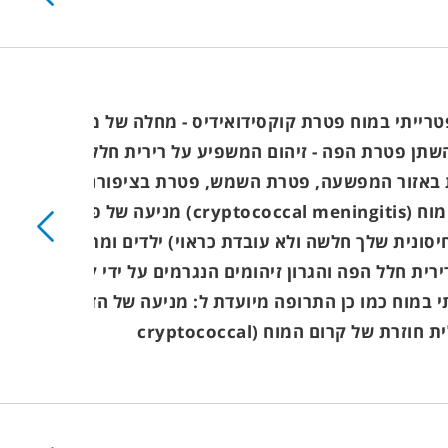
פטרייתי במוח פטרת קוקסידואידיס - מחלה של מערכת
 השתן פטרת הפה - זיהום המשפיע על רירית חלל הפה,
רת באזור המפשעה, פטרת השמש, פטרת בציפורניים
ודלקות עור הנגרמות על ידי קנדידה כמו כן התרופה מיועדת ל: מניעה של דלקת קריפטוקוקאלית חוזרת של קרום המוח (cryptococcal meningitis) מניעה של פטרת
סונית שלך חלשה ולא עובדת כראוי) ילדים ומתבגרים
 רירית חלל הפה והגרון זיהומים הנגרמים על ידי קנדידה
י במוח כמו כן התרופה מיועדת ל: מניעה של הדבקות
בזיהום הנגרם על ידי קנדידה (אם המערכת החיסונית שלך חלשה ולא עובדת כראוי) מניעה של דלקת קריפטוקוקאלית חוזרת של קרום המוח (cryptococcal