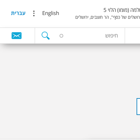
מה (מומו) הלוי 5
English
עברית
ירושלים של כסף", הר חוצבים, ירושלים
ח
ט
י
פ
ו
ו
ש
פ
ס
ח
י
פ
ו
ש