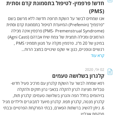
חדש! פרפמין- לטיפול בתסמונת קדם וסתית
(PMS)
אנו שמחים לבשר על השקת תרופה חדשה ללא מרשם בשם
"פרפמין" (Prefemin) המיועדת לטיפול בתסמונת קדם וסתית
(PMS- Premenstrual Syndrome) פרפמין אינה מכילה
הורמונים ומכילה תמצית של צמח שיח אברהם (Agni Casti)
במינון של 20 מ"ג. פרפמין מקלה על מגוון תסמיני PMS ,
רגשיים וגופניים, כגון: אי שקט שינויים במצב הרוח...
קרא עוד
02 יולי, 2020
קלגרון בשלושה טעמים
רפא שמחה לבשר על השקת קלגרון עם מרכיב פעיל חדש-
טבליות מציצה לגרון להקלה בכאבי גרון חזקים ולהקלה
בזיהומים בחלל הפה והגרון בשלושה טעמים: קלגרון תות,
קלגרון מנטה, קלגרון תפוז. קלגרון מיועד למבוגרים ולילדים מגיל
6. ניתן להשיג ברשתות הפארם, בבתי המרקחת הפרטיים ובבתי
מרקחת אונליין.